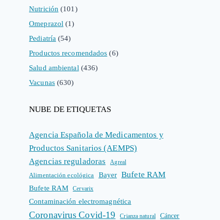
Nutrición
(101)
Omeprazol
(1)
Pediatría
(54)
Productos recomendados
(6)
Salud ambiental
(436)
Vacunas
(630)
NUBE DE ETIQUETAS
Agencia Española de Medicamentos y
Productos Sanitarios (AEMPS)
Agencias reguladoras
Agreal
Bufete RAM
Bayer
Alimentación ecológica
Bufete RAM
Cervarix
Contaminación electromagnética
Coronavirus Covid-19
Cáncer
Crianza natural