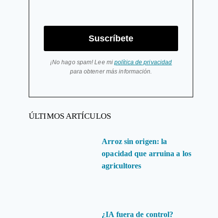
Suscríbete
¡No hago spam! Lee mi
política de privacidad
para obtener más información.
ÚLTIMOS ARTÍCULOS
Arroz sin origen: la
opacidad que arruina a los
agricultores
¿IA fuera de control?