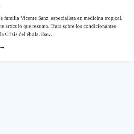
(TODAS)
4
LAS
VACUNAS
e familia Vicente Sanz, especialista en medicina tropical,
te artículo que resumo. Trata sobre los condicionantes
 la Crisis del ébola. Eso…
CRISIS
DEL
ÉBOLA,
RECORTES
SANITARIOS
Y
CONDICIONANTES
SOCIALES
EN
SALUD