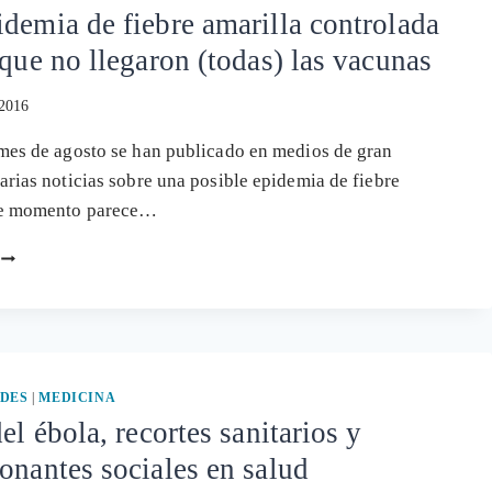
demia de fiebre amarilla controlada
 que no llegaron (todas) las vacunas
 2016
mes de agosto se han publicado en medios de gran
arias noticias sobre una posible epidemia de fiebre
De momento parece…
UNA
EPIDEMIA
DE
FIEBRE
AMARILLA
CONTROLADA
PARA
DES
|
MEDICINA
LA
del ébola, recortes sanitarios y
QUE
onantes sociales en salud
NO
LLEGARON