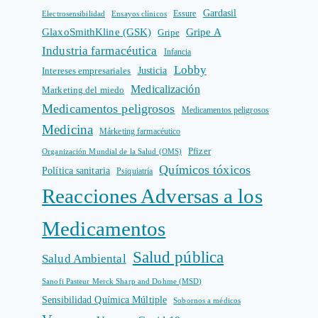
Gardasil
Electrosensibilidad
Ensayos clínicos
Essure
GlaxoSmithKline (GSK)
Gripe A
Gripe
Industria farmacéutica
Infancia
Lobby
Intereses empresariales
Justicia
Medicalización
Marketing del miedo
Medicamentos peligrosos
Medicamentos peligrosos
Medicina
Márketing farmacéutico
Pfizer
Organización Mundial de la Salud (OMS)
Químicos tóxicos
Política sanitaria
Psiquiatría
Reacciones Adversas a los
Medicamentos
Salud pública
Salud Ambiental
Sanofi Pasteur Merck Sharp and Dohme (MSD)
Sensibilidad Química Múltiple
Sobornos a médicos