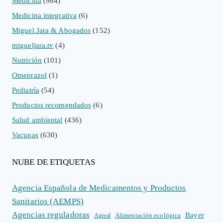
Medicina
(984)
Medicina integrativa
(6)
Miguel Jara & Abogados
(152)
migueljara.tv
(4)
Nutrición
(101)
Omeprazol
(1)
Pediatría
(54)
Productos recomendados
(6)
Salud ambiental
(436)
Vacunas
(630)
NUBE DE ETIQUETAS
Agencia Española de Medicamentos y Productos
Sanitarios (AEMPS)
Agencias reguladoras
Bayer
Alimentación ecológica
Agreal