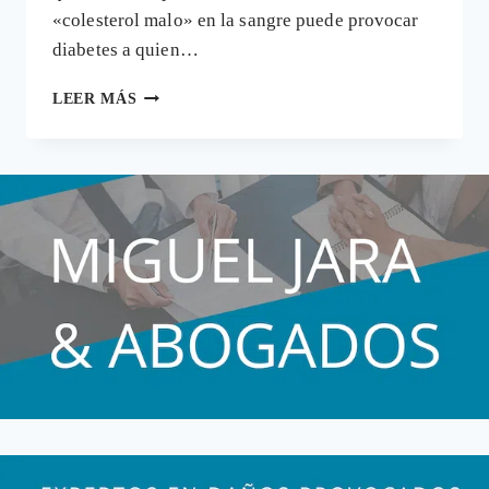
«colesterol malo» en la sangre puede provocar
diabetes a quien…
EL
LEER MÁS
MEDICAMENTO
PARA
EL
COLESTEROL
ZARATOR
PUEDE
PROVOCAR
DIABETES