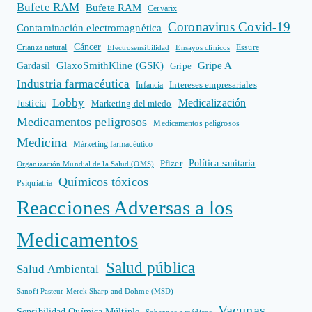
Bufete RAM
Bufete RAM
Cervarix
Coronavirus Covid-19
Contaminación electromagnética
Cáncer
Crianza natural
Electrosensibilidad
Ensayos clínicos
Essure
GlaxoSmithKline (GSK)
Gripe A
Gardasil
Gripe
Industria farmacéutica
Intereses empresariales
Infancia
Lobby
Medicalización
Justicia
Marketing del miedo
Medicamentos peligrosos
Medicamentos peligrosos
Medicina
Márketing farmacéutico
Política sanitaria
Pfizer
Organización Mundial de la Salud (OMS)
Químicos tóxicos
Psiquiatría
Reacciones Adversas a los
Medicamentos
Salud pública
Salud Ambiental
Sanofi Pasteur Merck Sharp and Dohme (MSD)
Vacunas
Sensibilidad Química Múltiple