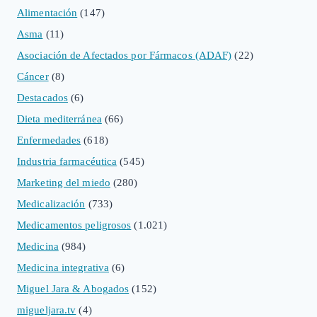
Alimentación
(147)
Asma
(11)
Asociación de Afectados por Fármacos (ADAF)
(22)
Cáncer
(8)
Destacados
(6)
Dieta mediterránea
(66)
Enfermedades
(618)
Industria farmacéutica
(545)
Marketing del miedo
(280)
Medicalización
(733)
Medicamentos peligrosos
(1.021)
Medicina
(984)
Medicina integrativa
(6)
Miguel Jara & Abogados
(152)
migueljara.tv
(4)