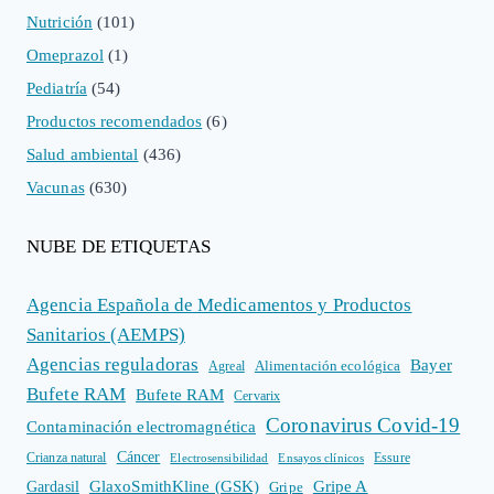
Nutrición
(101)
Omeprazol
(1)
Pediatría
(54)
Productos recomendados
(6)
Salud ambiental
(436)
Vacunas
(630)
NUBE DE ETIQUETAS
Agencia Española de Medicamentos y Productos
Sanitarios (AEMPS)
Agencias reguladoras
Bayer
Alimentación ecológica
Agreal
Bufete RAM
Bufete RAM
Cervarix
Coronavirus Covid-19
Contaminación electromagnética
Cáncer
Crianza natural
Electrosensibilidad
Ensayos clínicos
Essure
GlaxoSmithKline (GSK)
Gripe A
Gardasil
Gripe