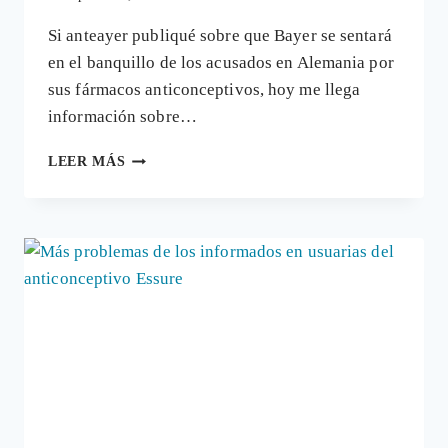
Si anteayer publiqué sobre que Bayer se sentará
en el banquillo de los acusados en Alemania por
sus fármacos anticonceptivos, hoy me llega
información sobre…
LAS
LEER MÁS
AFECTADAS
POR
EL
DISPOSITIVO
ESSURE
SE
REUNIRÁN
CON
LA
AUTORIDAD
SANITARIA
DE
USA