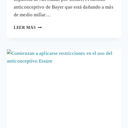
anticonceptivo de Bayer que está dañando a más
de medio millar…
AFECTADAS
LEER MÁS
POR
ESSURE:
«ESTE
ANTICONCEPTIVO
ES
UN
MAL
PRODUCTO,
EL
CULPABLE
DE
NUESTROS
MALES»