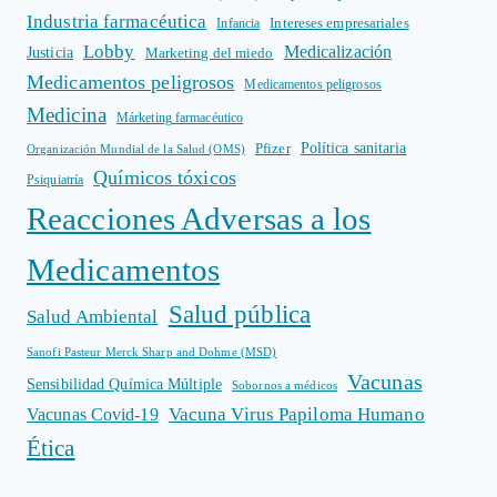
Industria farmacéutica
Intereses empresariales
Infancia
Lobby
Medicalización
Justicia
Marketing del miedo
Medicamentos peligrosos
Medicamentos peligrosos
Medicina
Márketing farmacéutico
Política sanitaria
Pfizer
Organización Mundial de la Salud (OMS)
Químicos tóxicos
Psiquiatría
Reacciones Adversas a los
Medicamentos
Salud pública
Salud Ambiental
Sanofi Pasteur Merck Sharp and Dohme (MSD)
Vacunas
Sensibilidad Química Múltiple
Sobornos a médicos
Vacuna Virus Papiloma Humano
Vacunas Covid-19
Ética