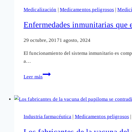
tóxicos
Medicalización
|
Medicamentos peligrosos
|
Medic
agrícolas
prohibidos
Enfermedades inmunitarias que 
que
luego
29 octubre, 2017
1 agosto, 2024
ingerimos
El funcionamiento del sistema inmunitario es compl
a…
Enfermedades
Leer más
inmunitarias
que
están
provocadas
por
Industria farmacéutica
|
Medicamentos peligrosos
medicamentos
Los fabricantes de la vacuna de