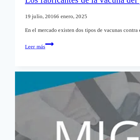
19 julio, 2016
6 enero, 2025
En el mercado existen dos tipos de vacunas contr
Los
Leer más
fabricantes
de
la
vacuna
del
papiloma
se
contradicen
sobre
sus
daños