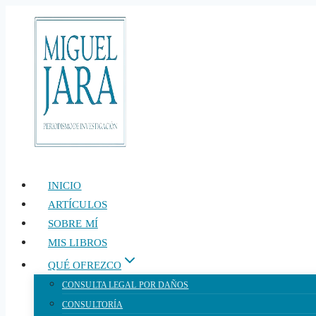
Saltar
al
contenido
INICIO
ARTÍCULOS
SOBRE MÍ
MIS LIBROS
QUÉ OFREZCO
CONSULTA LEGAL POR DAÑOS
CONSULTORÍA