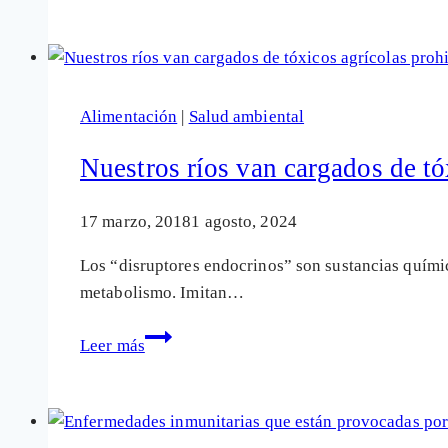
higiene
puede
provocar
asma,
Alimentación
|
Salud ambiental
alergias
y
Nuestros ríos van cargados de tó
otras
enfermedades
17 marzo, 2018
1 agosto, 2024
Los “disruptores endocrinos” son sustancias química
metabolismo. Imitan…
Nuestros
Leer más
ríos
van
cargados
de