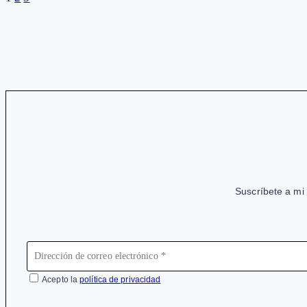
Navegación
página
a
de
adhesiones
página
Suscríbete a mi 
Acepto la
política de privacidad