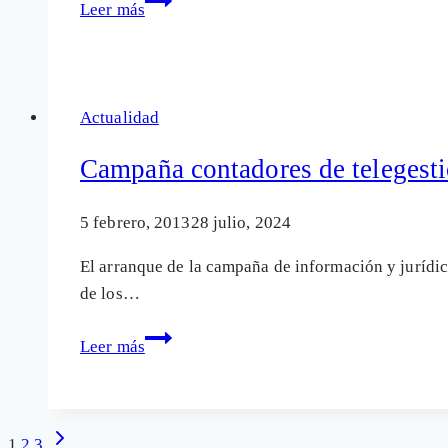
Leer más
judicial:
los
contadores
de
Actualidad
telegestión
no
Campaña contadores de telegesti
ofrecen
beneficios
5 febrero, 2013
28 julio, 2024
al
El arranque de la campaña de información y jurídic
usuario
de los…
Campaña
Leer más
contadores
de
telegestión,
Siguiente
1
2
3
abierta