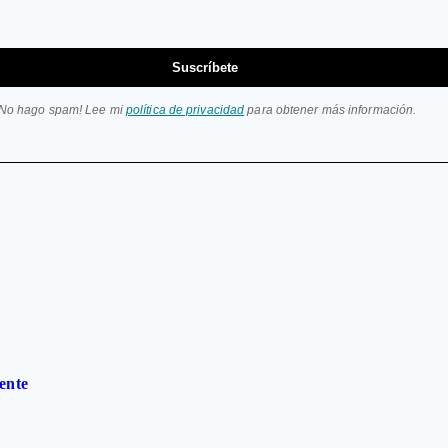
Suscríbete
¡No hago spam! Lee mi
política de privacidad
para obtener más información.
ente