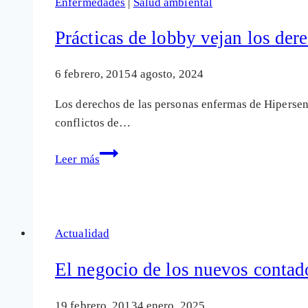
Enfermedades
|
Salud ambiental
se
paralice
Prácticas de lobby vejan los der
la
instalación
6 febrero, 2015
4 agosto, 2024
obligada
Los derechos de las personas enfermas de Hipersen
de
conflictos de…
los
nuevos
Prácticas
Leer más
contadores
de
de
lobby
telegestión
vejan
los
Actualidad
derechos
fundamentales
El negocio de los nuevos contado
de
las
19 febrero, 2013
4 enero, 2025