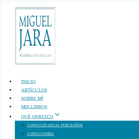
Saltar
al
contenido
INICIO
ARTÍCULOS
SOBRE MÍ
MIS LIBROS
QUÉ OFREZCO
CONSULTA LEGAL POR DAÑOS
CONSULTORÍA