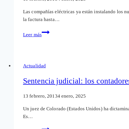
personas
Las compañías eléctricas ya están instalando los n
«electrosensibles»
la factura hasta…
El
Leer más
negocio
de
los
nuevos
Actualidad
contadores
de
Sentencia judicial: los contadore
telegestión
encuentra
13 febrero, 2013
4 enero, 2025
piedras
Un juez de Colorado (Estados Unidos) ha dictamina
en
Es…
su
camino
Sentencia