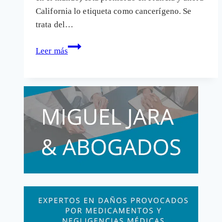
California lo etiqueta como cancerígeno. Se
trata del…
Glifosato:
Leer más
herbicida
que
Francia
prohíbe,
California
etiqueta
de
cancerígeno
y
España
promociona