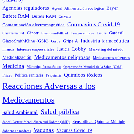
Agencias reguladoras
Bayer
Alimentación ecológica
Agreal
Bufete RAM
Bufete RAM
Cervarix
Coronavirus Covid-19
Contaminación electromagnética
Cáncer
Gardasil
Crianza natural
Electrosensibilidad
Ensayos clínicos
Essure
Industria farmacéutica
GlaxoSmithKline (GSK)
Gripe A
Gripe
Lobby
Intereses empresariales
Justicia
Infancia
Marketing del miedo
Medicamentos peligrosos
Medicalización
Medicamentos peligrosos
Medicina
Márketing farmacéutico
Organización Mundial de la Salud (OMS)
Químicos tóxicos
Política sanitaria
Pfizer
Psiquiatría
Reacciones Adversas a los
Medicamentos
Salud pública
Salud Ambiental
Sensibilidad Química Múltiple
Sanofi Pasteur Merck Sharp and Dohme (MSD)
Vacunas
Vacunas Covid-19
Sobornos a médicos