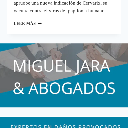
apruebe una nueva indicación de Cervarix, su
vacuna contra el virus del papiloma humano…
HOMBRES
LEER MÁS
Y
CÁNCER
DE
ANO
NUEVOS
MERCADOS
PARA
LA
VACUNA
DEL
PAPILOMA
CERVARIX