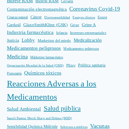
Bufete RAM
Bufete RAM
Cervarix
Coronavirus Covid-19
Contaminación electromagnética
Cáncer
Crianza natural
Electrosensibilidad
Ensayos clínicos
Essure
GlaxoSmithKline (GSK)
Gripe A
Gardasil
Gripe
Industria farmacéutica
Intereses empresariales
Infancia
Lobby
Medicalización
Justicia
Marketing del miedo
Medicamentos peligrosos
Medicamentos peligrosos
Medicina
Márketing farmacéutico
Política sanitaria
Pfizer
Organización Mundial de la Salud (OMS)
Químicos tóxicos
Psiquiatría
Reacciones Adversas a los
Medicamentos
Salud pública
Salud Ambiental
Sanofi Pasteur Merck Sharp and Dohme (MSD)
Vacunas
Sensibilidad Química Múltiple
Sobornos a médicos