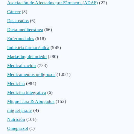
Asociación de Afectados por Fármacos (ADAF)
(22)
Cáncer
(8)
Destacados
(6)
Dieta mediterránea
(66)
Enfermedades
(618)
Industria farmacéutica
(545)
Marketing del miedo
(280)
Medicalización
(733)
Medicamentos peligrosos
(1.021)
Medicina
(984)
Medicina integrativa
(6)
Miguel Jara & Abogados
(152)
migueljara.tv
(4)
Nutrición
(101)
Omeprazol
(1)