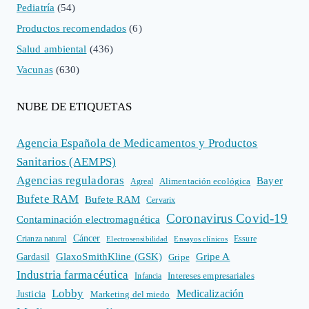
Pediatría
(54)
Productos recomendados
(6)
Salud ambiental
(436)
Vacunas
(630)
NUBE DE ETIQUETAS
Agencia Española de Medicamentos y Productos
Sanitarios (AEMPS)
Agencias reguladoras
Bayer
Alimentación ecológica
Agreal
Bufete RAM
Bufete RAM
Cervarix
Coronavirus Covid-19
Contaminación electromagnética
Cáncer
Crianza natural
Electrosensibilidad
Ensayos clínicos
Essure
GlaxoSmithKline (GSK)
Gripe A
Gardasil
Gripe
Industria farmacéutica
Intereses empresariales
Infancia
Lobby
Medicalización
Justicia
Marketing del miedo