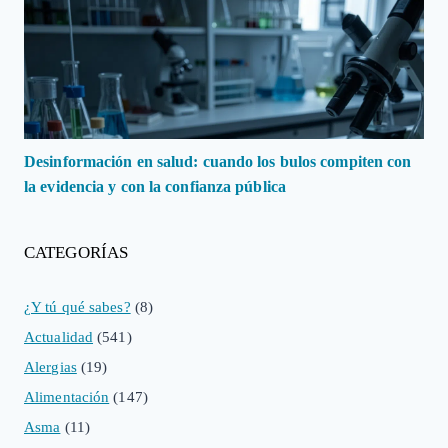
Desinformación en salud: cuando los bulos compiten con
la evidencia y con la confianza pública
CATEGORÍAS
¿Y tú qué sabes?
(8)
Actualidad
(541)
Alergias
(19)
Alimentación
(147)
Asma
(11)