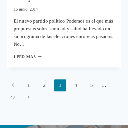
16 junio, 2014
El nuevo partido político Podemos es el que más
propuestas sobre sanidad y salud ha llevado en
su programa de las elecciones europeas pasadas.
No…
PODEMOS,
LEER MÁS
LA
HOMEOPATÍA,
LOS
«ANTIVACUNAS»,
Navegación
Página
1
2
3
4
5
…
LOS
«CHEMTRAILS»
de
anterior
Siguiente
47
Y
página
OTRAS
página
CONSPIRACIONES
CIENTIFISTAS