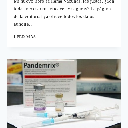
Mi nuevo libro se llama Vacunas, las justas. ¿Son
todas necesarias, eficaces y seguras? La página
de la editorial ya ofrece todos los datos
aunque…
MI
LEER MÁS
NUEVO
LIBRO
SE
LLAMA
VACUNAS,
LAS
JUSTAS.
¿SON
TODAS
NECESARIAS,
EFICACES
Y
SEGURAS?
SE
PUBLICA