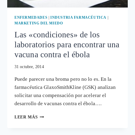
EL
3
DE
ENFERMEDADES
|
INDUSTRIA FARMACÉUTICA
|
MARZO
MARKETING DEL MIEDO
PRÓXIMO.
Las «condiciones» de los
laboratorios para encontrar una
vacuna contra el ébola
31 octubre, 2014
Puede parecer una broma pero no lo es. En la
farmacéutica GlaxoSmithKline (GSK) analizan
solicitar una compensación por acelerar el
desarrollo de vacunas contra el ébola….
LAS
LEER MÁS
«CONDICIONES»
DE
LOS