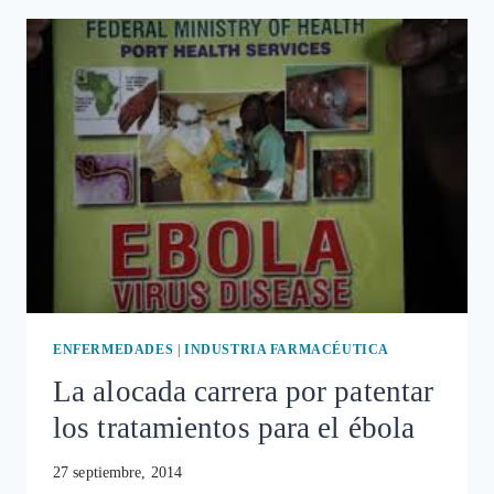
LABORATORIOS
PARA
ENCONTRAR
UNA
VACUNA
CONTRA
EL
ÉBOLA
ENFERMEDADES
|
INDUSTRIA FARMACÉUTICA
La alocada carrera por patentar
los tratamientos para el ébola
27 septiembre, 2014