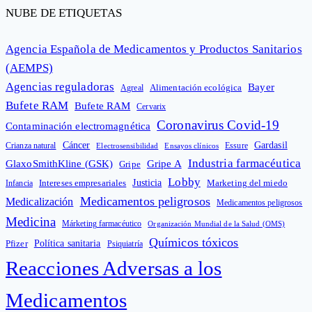
NUBE DE ETIQUETAS
Agencia Española de Medicamentos y Productos Sanitarios
(AEMPS)
Agencias reguladoras
Bayer
Alimentación ecológica
Agreal
Bufete RAM
Bufete RAM
Cervarix
Coronavirus Covid-19
Contaminación electromagnética
Cáncer
Gardasil
Crianza natural
Electrosensibilidad
Ensayos clínicos
Essure
Industria farmacéutica
GlaxoSmithKline (GSK)
Gripe A
Gripe
Lobby
Intereses empresariales
Justicia
Infancia
Marketing del miedo
Medicamentos peligrosos
Medicalización
Medicamentos peligrosos
Medicina
Márketing farmacéutico
Organización Mundial de la Salud (OMS)
Químicos tóxicos
Política sanitaria
Pfizer
Psiquiatría
Reacciones Adversas a los
Medicamentos