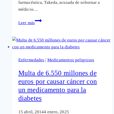
farmacéutica, Takeda, acusada de sobornar a
médicos…
Sobornos
Leer más
a
médicos
para
que
receten
Enfermedades
|
Medicamentos peligrosos
un
fármaco
Multa de 6.550 millones de
cancerígeno
euros por causar cáncer con
un medicamento para la
diabetes
15 abril, 2014
4 enero, 2025