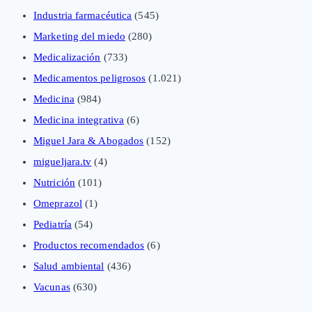
Industria farmacéutica
(545)
Marketing del miedo
(280)
Medicalización
(733)
Medicamentos peligrosos
(1.021)
Medicina
(984)
Medicina integrativa
(6)
Miguel Jara & Abogados
(152)
migueljara.tv
(4)
Nutrición
(101)
Omeprazol
(1)
Pediatría
(54)
Productos recomendados
(6)
Salud ambiental
(436)
Vacunas
(630)