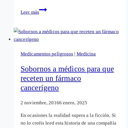
Los
Leer más
medicamentos
más
recientes
para
la
Medicamentos peligrosos
|
Medicina
diabetes
están
Sobornos a médicos para que
muy
receten un fármaco
cuestionados
cancerígeno
2 noviembre, 2016
6 enero, 2025
En ocasiones la realidad supera a la ficción. Si
no lo creéis leed esta historia de una compañía