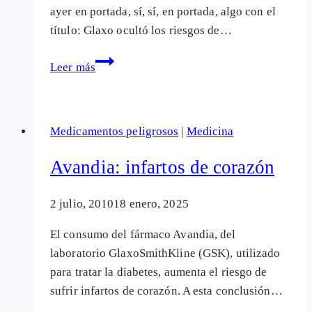
medicamento
ayer en portada, sí, sí, en portada, algo con el
para
título: Glaxo ocultó los riesgos de…
la
El
diabetes
Leer más
"suavizamiento"
Medicamentos peligrosos
|
Medicina
Avandia: infartos de corazón
2 julio, 2010
18 enero, 2025
El consumo del fármaco Avandia, del
laboratorio GlaxoSmithKline (GSK), utilizado
para tratar la diabetes, aumenta el riesgo de
sufrir infartos de corazón. A esta conclusión…