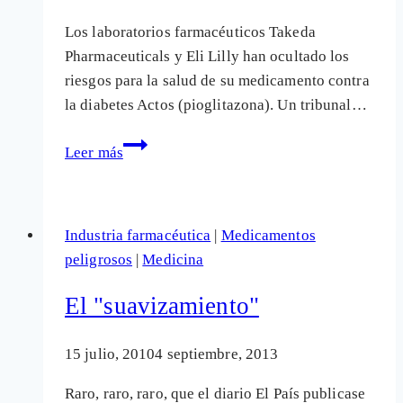
Los laboratorios farmacéuticos Takeda
Pharmaceuticals y Eli Lilly han ocultado los
riesgos para la salud de su medicamento contra
la diabetes Actos (pioglitazona). Un tribunal…
Multa
Leer más
de
6.550
millones
Industria farmacéutica
|
Medicamentos
de
peligrosos
|
Medicina
euros
por
El "suavizamiento"
causar
cáncer
15 julio, 2010
4 septiembre, 2013
con
un
Raro, raro, raro, que el diario El País publicase