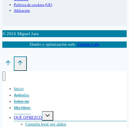
Política de cookies (UE)
Afiliación
© 2026 Miguel Jara
Diseño y optimización web:
Zellium Labs
Inicio
Artículos
Sobre mí
Mis libros
Alternar
QUÉ OFREZCO
menú
hijo
Consulta legal por daños