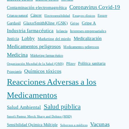
Coronavirus Covid-19
Contaminación electromagnética
Cáncer
Crianza natural
Electrosensibilidad
Ensayos clínicos
Essure
GlaxoSmithKline (GSK)
Gripe A
Gardasil
Gripe
Industria farmacéutica
Intereses empresariales
Infancia
Lobby
Medicalización
Justicia
Marketing del miedo
Medicamentos peligrosos
Medicamentos peligrosos
Medicina
Márketing farmacéutico
Política sanitaria
Pfizer
Organización Mundial de la Salud (OMS)
Químicos tóxicos
Psiquiatría
Reacciones Adversas a los
Medicamentos
Salud pública
Salud Ambiental
Sanofi Pasteur Merck Sharp and Dohme (MSD)
Vacunas
Sensibilidad Química Múltiple
Sobornos a médicos