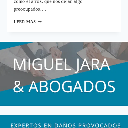
como el arroz, que nos dejan algo
preocupados….
¿ESTÁ
LEER MÁS
RELACIONADA
LA
INGESTA
DE
ARROZ
CON
LA
DIABETES?