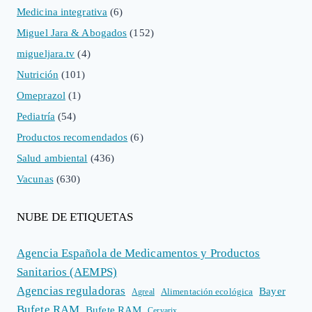
Medicina integrativa
(6)
Miguel Jara & Abogados
(152)
migueljara.tv
(4)
Nutrición
(101)
Omeprazol
(1)
Pediatría
(54)
Productos recomendados
(6)
Salud ambiental
(436)
Vacunas
(630)
NUBE DE ETIQUETAS
Agencia Española de Medicamentos y Productos
Sanitarios (AEMPS)
Agencias reguladoras
Bayer
Alimentación ecológica
Agreal
Bufete RAM
Bufete RAM
Cervarix