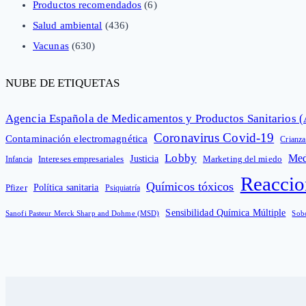
Productos recomendados
(6)
Salud ambiental
(436)
Vacunas
(630)
NUBE DE ETIQUETAS
Agencia Española de Medicamentos y Productos Sanitarios
Coronavirus Covid-19
Contaminación electromagnética
Crianza
Lobby
Med
Intereses empresariales
Justicia
Infancia
Marketing del miedo
Reaccio
Químicos tóxicos
Política sanitaria
Pfizer
Psiquiatría
Sensibilidad Química Múltiple
Sanofi Pasteur Merck Sharp and Dohme (MSD)
Sob