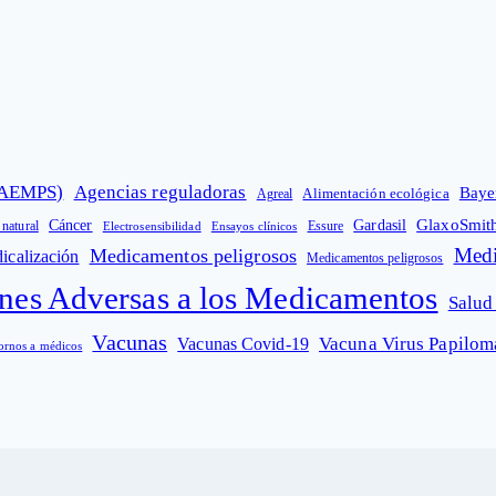
 (AEMPS)
Agencias reguladoras
Baye
Alimentación ecológica
Agreal
GlaxoSmit
Cáncer
Gardasil
 natural
Electrosensibilidad
Ensayos clínicos
Essure
Medi
Medicamentos peligrosos
icalización
Medicamentos peligrosos
nes Adversas a los Medicamentos
Salud
Vacunas
Vacuna Virus Papilo
Vacunas Covid-19
ornos a médicos