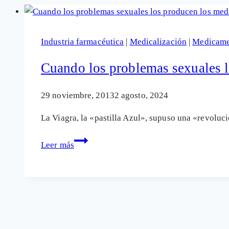
Industria farmacéutica
|
Medicalización
|
Medicame
Cuando los problemas sexuales 
29 noviembre, 2013
2 agosto, 2024
La Viagra, la «pastilla Azul», supuso una «revolu
Cuando
Leer más
los
problemas
sexuales
los
producen
los