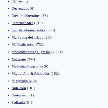
Cáncer
(8)
Destacados
(6)
Dieta mediterránea
(66)
Enfermedades
(618)
Industria farmacéutica
(545)
Marketing del miedo
(280)
Medicalización
(733)
Medicamentos peligrosos
(1.021)
Medicina
(984)
Medicina integrativa
(6)
Miguel Jara & Abogados
(152)
migueljara.tv
(4)
Nutrición
(101)
Omeprazol
(1)
Pediatría
(54)