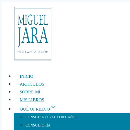
Saltar
al
contenido
INICIO
ARTÍCULOS
SOBRE MÍ
MIS LIBROS
QUÉ OFREZCO
CONSULTA LEGAL POR DAÑOS
CONSULTORÍA