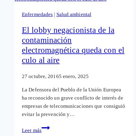
radiaciones
Enfermedades
|
Salud ambiental
de
los
El lobby negacionista de la
teléfonos
contaminación
móviles.
electromagnética queda con el
Hubo
un
culo al aire
DieselGate
y
27 octubre, 2016
5 enero, 2025
hay
La Defensora del Pueblo de la Unión Europea
un
ha reconocido un grave conflicto de interés de
PhoneGate
empresas de telecomunicaciones que consiguió
evitar la prevención y…
El
Leer más
lobby