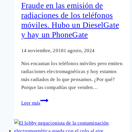
electromagnética
Fraude en las emisión de
pueden
radiaciones de los teléfonos
ser
móviles. Hubo un DieselGate
accidente
laboral
y hay un PhoneGate
14 noviembre, 2018
1 agosto, 2024
Nos encantan los teléfonos móviles pero emiten
radiaciones electromagnéticas y hoy estamos
más radiados de lo que pensamos. ¿Por qué?
Porque las compañías que venden…
Fraude
Leer más
en
las
emisión
de