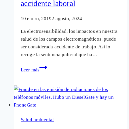
accidente laboral
10 enero, 2019
2 agosto, 2024
La electrosensibilidad, los impactos en nuestra
salud de los campos electromagnéticos, puede
ser considerada accidente de trabajo. Así lo
recoge la sentencia judicial que ha…
Sentencia
Leer más
judicial:
Las
enfermedades
provocadas
por
la
Salud ambiental
contaminación