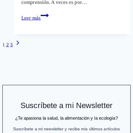
comprensión. A veces es por…
El
Leer más
negacionismo
de
la
Navegación
Siguiente
1
2
3
contaminación
página
de
electromagnética
página
y
la
electrosensibilidad
Suscríbete a mi Newsletter
¿Te apasiona la salud, la alimentación y la ecología?
Suscríbete a mi newsletter y recibe mis últimos artículos