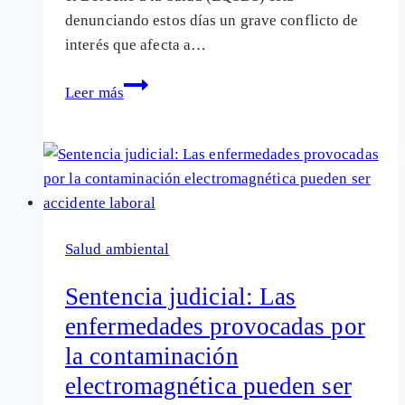
denunciando estos días un grave conflicto de
interés que afecta a…
Contaminación
Leer más
electromagnética:
Grave
conflicto
de
interés
en
Salud ambiental
Sanidad
Sentencia judicial: Las
enfermedades provocadas por
la contaminación
electromagnética pueden ser