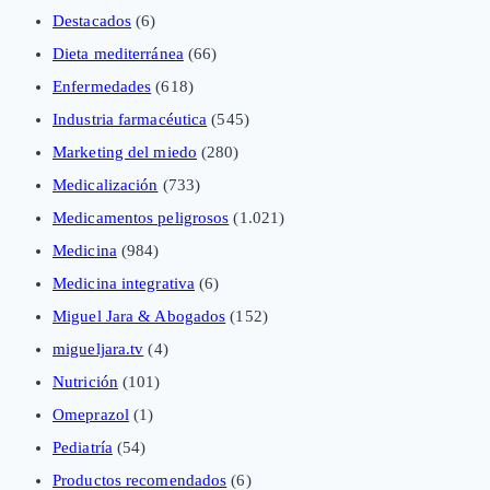
Destacados
(6)
Dieta mediterránea
(66)
Enfermedades
(618)
Industria farmacéutica
(545)
Marketing del miedo
(280)
Medicalización
(733)
Medicamentos peligrosos
(1.021)
Medicina
(984)
Medicina integrativa
(6)
Miguel Jara & Abogados
(152)
migueljara.tv
(4)
Nutrición
(101)
Omeprazol
(1)
Pediatría
(54)
Productos recomendados
(6)