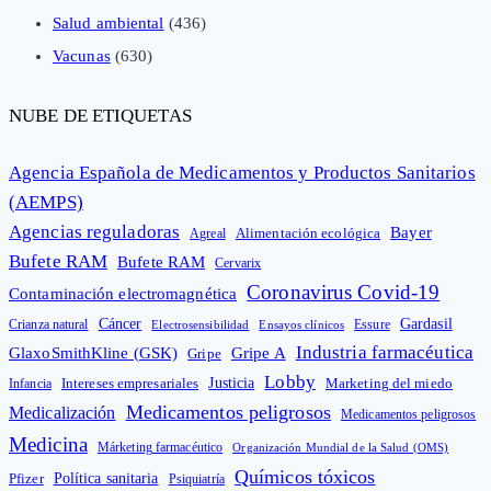
Salud ambiental
(436)
Vacunas
(630)
NUBE DE ETIQUETAS
Agencia Española de Medicamentos y Productos Sanitarios
(AEMPS)
Agencias reguladoras
Bayer
Alimentación ecológica
Agreal
Bufete RAM
Bufete RAM
Cervarix
Coronavirus Covid-19
Contaminación electromagnética
Cáncer
Gardasil
Crianza natural
Electrosensibilidad
Ensayos clínicos
Essure
Industria farmacéutica
GlaxoSmithKline (GSK)
Gripe A
Gripe
Lobby
Intereses empresariales
Justicia
Infancia
Marketing del miedo
Medicamentos peligrosos
Medicalización
Medicamentos peligrosos
Medicina
Márketing farmacéutico
Organización Mundial de la Salud (OMS)
Químicos tóxicos
Política sanitaria
Pfizer
Psiquiatría