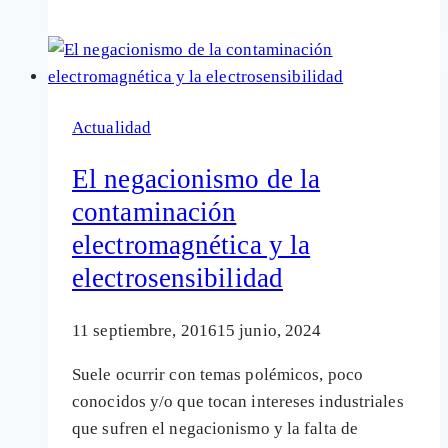
negacionista
de
la
contaminación
Actualidad
electromagnética
queda
El negacionismo de la
con
contaminación
el
electromagnética y la
culo
al
electrosensibilidad
aire
11 septiembre, 2016
15 junio, 2024
Suele ocurrir con temas polémicos, poco
conocidos y/o que tocan intereses industriales
que sufren el negacionismo y la falta de