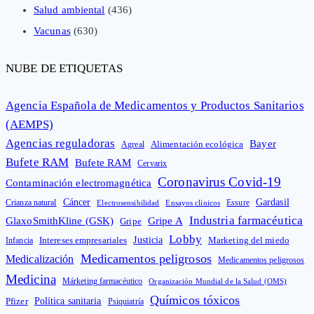
Salud ambiental
(436)
Vacunas
(630)
NUBE DE ETIQUETAS
Agencia Española de Medicamentos y Productos Sanitarios
(AEMPS)
Agencias reguladoras
Bayer
Alimentación ecológica
Agreal
Bufete RAM
Bufete RAM
Cervarix
Coronavirus Covid-19
Contaminación electromagnética
Cáncer
Gardasil
Crianza natural
Electrosensibilidad
Ensayos clínicos
Essure
Industria farmacéutica
GlaxoSmithKline (GSK)
Gripe A
Gripe
Lobby
Intereses empresariales
Justicia
Infancia
Marketing del miedo
Medicamentos peligrosos
Medicalización
Medicamentos peligrosos
Medicina
Márketing farmacéutico
Organización Mundial de la Salud (OMS)
Químicos tóxicos
Política sanitaria
Pfizer
Psiquiatría