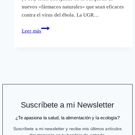
nuevos «fármacos naturales» que sean eficaces
contra el virus del ébola. La UGR…
España
Leer más
también
trabaja
con
un
laboratorio,
MSD,
en
busca
de
Suscríbete a mi Newsletter
un
«fármaco
¿Te apasiona la salud, la alimentación y la ecología?
natural»
Suscríbete a mi newsletter y recibe mis últimos artículos
contra
directamente en tu bandeja de entrada.