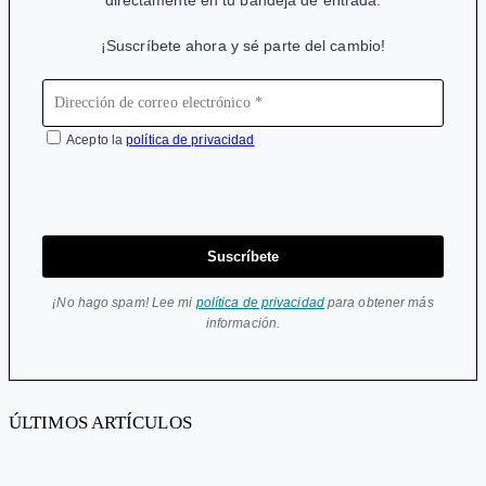
el
¡Suscríbete ahora y sé parte del cambio!
ébola
Acepto la
política de privacidad
Suscríbete
¡No hago spam! Lee mi
política de privacidad
para obtener más
información.
ÚLTIMOS ARTÍCULOS