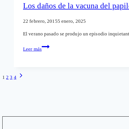
para
Los daños de la vacuna del pap
aumentar
la
22 febrero, 2015
5 enero, 2025
eficacia
El verano pasado se produjo un episodio inquieta
de
las
Los
Leer más
vacunas
daños
de
la
Navegación
Siguiente
1
2
3
4
vacuna
página
del
de
papiloma
humano
página
NO
son
sólo