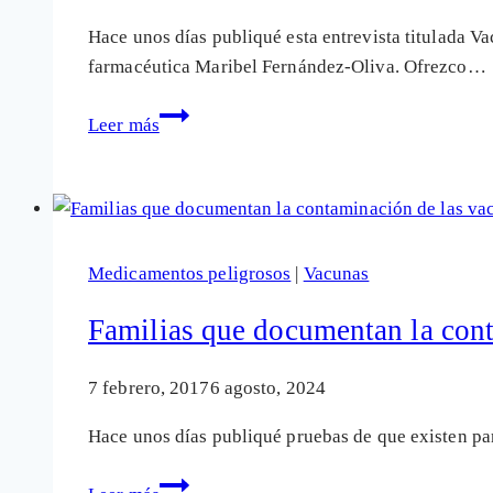
Hace unos días publiqué esta entrevista titulada Va
farmacéutica Maribel Fernández-Oliva. Ofrezco…
Conocer
Leer más
cómo
desintoxica
nuestro
organismo,
clave
Medicamentos peligrosos
|
Vacunas
para
evitar
Familias que documentan la cont
daños
por
7 febrero, 2017
6 agosto, 2024
vacunas
Hace unos días publiqué pruebas de que existen pa
y
otros
Familias