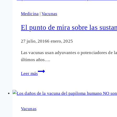
metales
pesados
Medicina
|
Vacunas
en
las
El punto de mira sobre las sustan
vacunas
analizadas
27 julio, 2016
6 enero, 2025
Las vacunas usan adyuvantes o potenciadores de la 
últimos años….
El
Leer más
punto
de
mira
sobre
las
Vacunas
sustancias