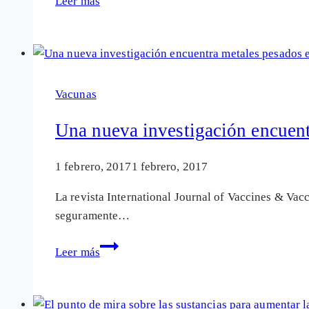
Leer más
fármacos
que
documentan
la
contaminación
de
Vacunas
las
vacunas
Una nueva investigación encuent
que
pudieron
1 febrero, 2017
1 febrero, 2017
dañar
La revista International Journal of Vaccines & Vac
a
seguramente…
sus
hijos
Una
Leer más
nueva
investigación
encuentra