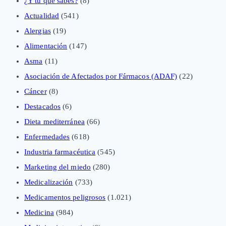
¿Y tú qué sabes?
(8)
Actualidad
(541)
Alergias
(19)
Alimentación
(147)
Asma
(11)
Asociación de Afectados por Fármacos (ADAF)
(22)
Cáncer
(8)
Destacados
(6)
Dieta mediterránea
(66)
Enfermedades
(618)
Industria farmacéutica
(545)
Marketing del miedo
(280)
Medicalización
(733)
Medicamentos peligrosos
(1.021)
Medicina
(984)