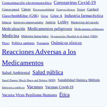
Coronavirus Covid-19
Contaminación electromagnética
Cáncer
Gardasil
Crianza natural
Electrosensibilidad
Ensayos clínicos
Essure
Industria farmacéutica
GlaxoSmithKline (GSK)
Gripe A
Gripe
Lobby
Intereses empresariales
Justicia
Infancia
Marketing del miedo
Medicamentos peligrosos
Medicalización
Medicamentos peligrosos
Medicina
Márketing farmacéutico
Organización Mundial de la Salud (OMS)
Químicos tóxicos
Política sanitaria
Pfizer
Psiquiatría
Reacciones Adversas a los
Medicamentos
Salud pública
Salud Ambiental
Sensibilidad Química Múltiple
Sanofi Pasteur Merck Sharp and Dohme (MSD)
Vacunas
Vacunas Covid-19
Sobornos a médicos
Ética
Vacuna Virus Papiloma Humano