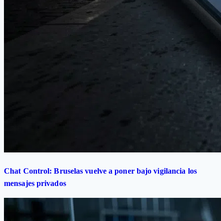
Chat Control: Bruselas vuelve a poner bajo vigilancia los
mensajes privados