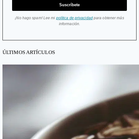
Suscríbete
¡No hago spam! Lee mi
política de privacidad
para obtener más
información.
ÚLTIMOS ARTÍCULOS