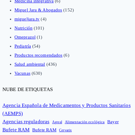
Medicina integrativa
(6)
Miguel Jara & Abogados
(152)
migueljara.tv
(4)
Nutrición
(101)
Omeprazol
(1)
Pediatría
(54)
Productos recomendados
(6)
Salud ambiental
(436)
Vacunas
(630)
NUBE DE ETIQUETAS
Agencia Española de Medicamentos y Productos Sanitarios
(AEMPS)
Agencias reguladoras
Bayer
Alimentación ecológica
Agreal
Bufete RAM
Bufete RAM
Cervarix