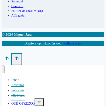
Sobre mí
Contacto
Política de cookies (UE)
Afiliación
© 2026 Miguel Jara
Diseño y optimización web:
Zellium Labs
Inicio
Artículos
Sobre mí
Mis libros
Alternar
QUÉ OFREZCO
menú