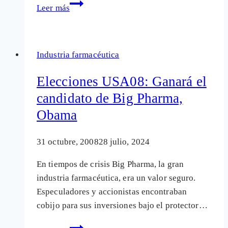
Activismo
Leer más
sobre
contaminación
alimentaria
Industria farmacéutica
y
químico
Elecciones USA08: Ganará el
tóxica
candidato de Big Pharma,
Obama
31 octubre, 2008
28 julio, 2024
En tiempos de crisis Big Pharma, la gran
industria farmacéutica, era un valor seguro.
Especuladores y accionistas encontraban
cobijo para sus inversiones bajo el protector…
Elecciones