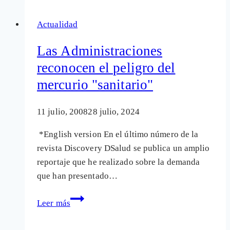
trastienda
Actualidad
de
la
Las Administraciones
producción
reconocen el peligro del
frutícola
mercurio "sanitario"
11 julio, 2008
28 julio, 2024
*English version En el último número de la
revista Discovery DSalud se publica un amplio
reportaje que he realizado sobre la demanda
que han presentado…
Las
Leer más
Administraciones
reconocen