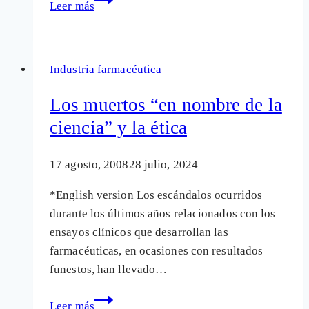
Leer más
USA08:
Ganará
el
Industria farmacéutica
candidato
de
Los muertos “en nombre de la
Big
ciencia” y la ética
Pharma,
Obama
17 agosto, 2008
28 julio, 2024
*English version Los escándalos ocurridos
durante los últimos años relacionados con los
ensayos clínicos que desarrollan las
farmacéuticas, en ocasiones con resultados
funestos, han llevado…
Los
Leer más