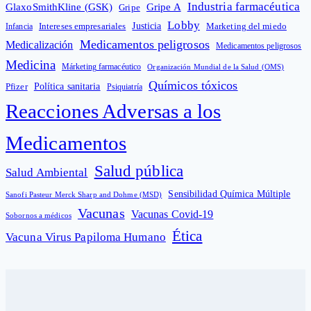
Industria farmacéutica
GlaxoSmithKline (GSK)
Gripe A
Gripe
Lobby
Intereses empresariales
Justicia
Infancia
Marketing del miedo
Medicamentos peligrosos
Medicalización
Medicamentos peligrosos
Medicina
Márketing farmacéutico
Organización Mundial de la Salud (OMS)
Químicos tóxicos
Política sanitaria
Pfizer
Psiquiatría
Reacciones Adversas a los
Medicamentos
Salud pública
Salud Ambiental
Sensibilidad Química Múltiple
Sanofi Pasteur Merck Sharp and Dohme (MSD)
Vacunas
Vacunas Covid-19
Sobornos a médicos
Ética
Vacuna Virus Papiloma Humano