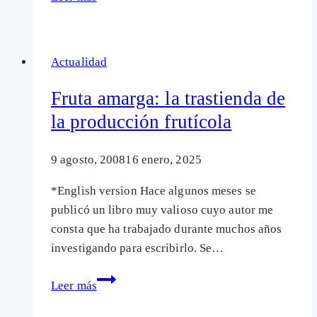
muertos
“en
nombre
Actualidad
de
la
Fruta amarga: la trastienda de
ciencia”
la producción frutícola
y
la
9 agosto, 2008
16 enero, 2025
ética
*English version Hace algunos meses se
publicó un libro muy valioso cuyo autor me
consta que ha trabajado durante muchos años
investigando para escribirlo. Se…
Fruta
Leer más
amarga:
la