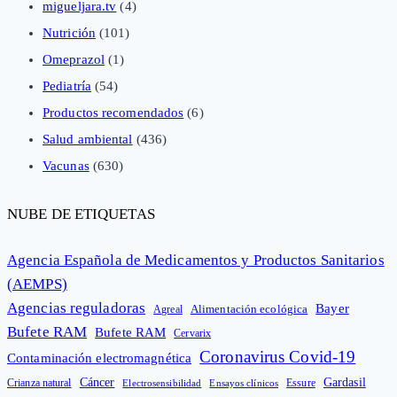
migueljara.tv
(4)
Nutrición
(101)
Omeprazol
(1)
Pediatría
(54)
Productos recomendados
(6)
Salud ambiental
(436)
Vacunas
(630)
NUBE DE ETIQUETAS
Agencia Española de Medicamentos y Productos Sanitarios
(AEMPS)
Agencias reguladoras
Bayer
Alimentación ecológica
Agreal
Bufete RAM
Bufete RAM
Cervarix
Coronavirus Covid-19
Contaminación electromagnética
Cáncer
Gardasil
Crianza natural
Electrosensibilidad
Ensayos clínicos
Essure