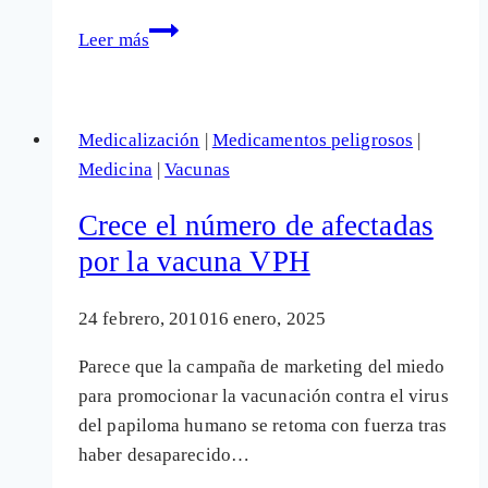
¿Y
Leer más
si
todos
fuéramos
Medicalización
|
Medicamentos peligrosos
|
enfermos
Medicina
|
Vacunas
mentales?
Crece el número de afectadas
por la vacuna VPH
24 febrero, 2010
16 enero, 2025
Parece que la campaña de marketing del miedo
para promocionar la vacunación contra el virus
del papiloma humano se retoma con fuerza tras
haber desaparecido…