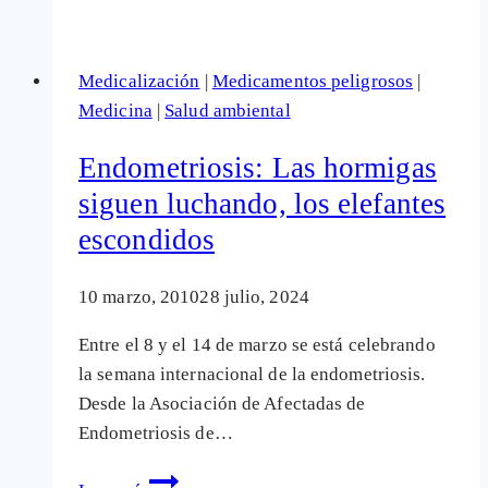
que
no
Medicalización
|
Medicamentos peligrosos
|
salen
Medicina
|
Salud ambiental
en
los
Endometriosis: Las hormigas
periódicos
siguen luchando, los elefantes
escondidos
10 marzo, 2010
28 julio, 2024
Entre el 8 y el 14 de marzo se está celebrando
la semana internacional de la endometriosis.
Desde la Asociación de Afectadas de
Endometriosis de…
Endometriosis: