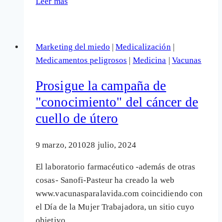
Leer más
Las
hormigas
siguen
Marketing del miedo
|
Medicalización
|
luchando,
Medicamentos peligrosos
|
Medicina
|
Vacunas
los
elefantes
Prosigue la campaña de
escondidos
"conocimiento" del cáncer de
cuello de útero
9 marzo, 2010
28 julio, 2024
El laboratorio farmacéutico -además de otras
cosas- Sanofi-Pasteur ha creado la web
www.vacunasparalavida.com coincidiendo con
el Día de la Mujer Trabajadora, un sitio cuyo
objetivo…