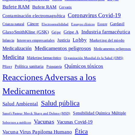
Bufete RAM
Bufete RAM
Cervarix
Coronavirus Covid-19
Contaminación electromagnética
Cáncer
Gardasil
Crianza natural
Electrosensibilidad
Ensayos clínicos
Essure
Industria farmacéutica
GlaxoSmithKline (GSK)
Gripe A
Gripe
Lobby
Intereses empresariales
Justicia
Infancia
Marketing del miedo
Medicamentos peligrosos
Medicalización
Medicamentos peligrosos
Medicina
Márketing farmacéutico
Organización Mundial de la Salud (OMS)
Químicos tóxicos
Política sanitaria
Pfizer
Psiquiatría
Reacciones Adversas a los
Medicamentos
Salud pública
Salud Ambiental
Sensibilidad Química Múltiple
Sanofi Pasteur Merck Sharp and Dohme (MSD)
Vacunas
Vacunas Covid-19
Sobornos a médicos
Ética
Vacuna Virus Papiloma Humano