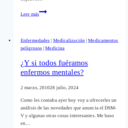
Prosigue
Leer más
la
campaña
de
Enfermedades
|
Medicalización
|
Medicamentos
"conocimiento"
peligrosos
|
Medicina
del
cáncer
¿Y si todos fuéramos
de
enfermos mentales?
cuello
de
2 marzo, 2010
28 julio, 2024
útero
Como les contaba ayer hoy voy a ofrecerles un
análisis de las novedades que anuncia el DSM-
V y algunas otras cosas interesantes. Me baso
en…