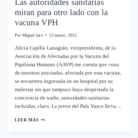
Las autoridades sanitarias
TRAS
VACUNARSE
miran para otro lado con la
CONTRA
EL
vacuna VPH
PAPILOMAVIRUS
Por
Miguel Jara
13 marzo, 2012
Alicia Capilla Lanagrán, vicepresidenta, de la
Asociación de Afectadas por la Vacuna del
Papiloma Humano (AAVP) me cuenta que «una
de nuestras asociadas, afectada por esta vacuna,
se encuentra ingresada en un hospital por su
malestar sin que tampoco haya despertado la
conciencia de nadie, autoridades sanitarias
incluidas, claro. La joven del País Vasco lleva…
LAS
LEER MÁS
AUTORIDADES
SANITARIAS
MIRAN