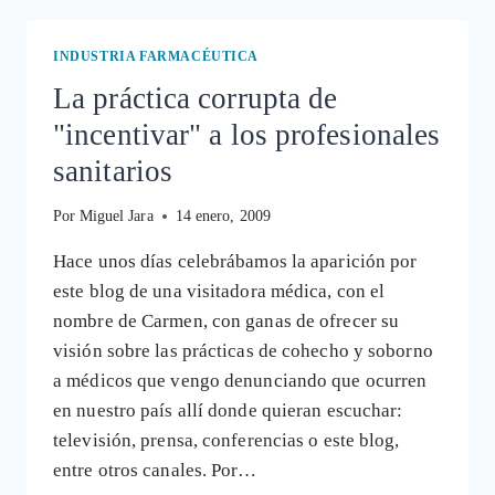
PARA
OTRO
INDUSTRIA FARMACÉUTICA
LADO
La práctica corrupta de
CON
LA
"incentivar" a los profesionales
VACUNA
VPH
sanitarios
Por
Miguel Jara
14 enero, 2009
Hace unos días celebrábamos la aparición por
este blog de una visitadora médica, con el
nombre de Carmen, con ganas de ofrecer su
visión sobre las prácticas de cohecho y soborno
a médicos que vengo denunciando que ocurren
en nuestro país allí donde quieran escuchar:
televisión, prensa, conferencias o este blog,
entre otros canales. Por…