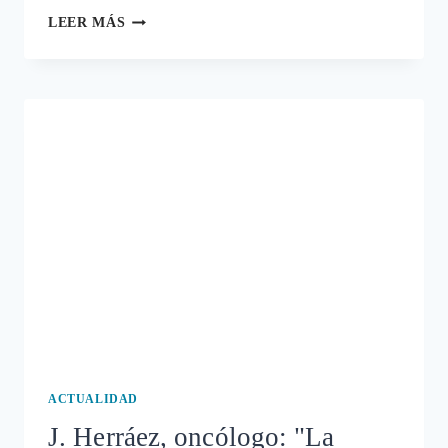
LA
LEER MÁS
PRÁCTICA
CORRUPTA
DE
"INCENTIVAR"
A
LOS
PROFESIONALES
SANITARIOS
ACTUALIDAD
J. Herráez, oncólogo: "La