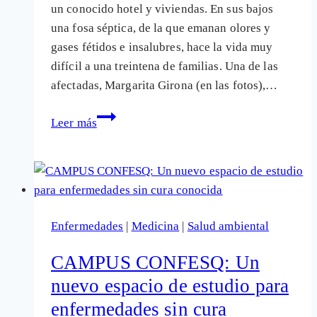
un conocido hotel y viviendas. En sus bajos
una fosa séptica, de la que emanan olores y
gases fétidos e insalubres, hace la vida muy
difícil a una treintena de familias. Una de las
afectadas, Margarita Girona (en las fotos),…
El
Leer más
edificio
de
los
«horrolores»
de
Enfermedades
|
Medicina
|
Salud ambiental
Toledo
que
CAMPUS CONFESQ: Un
«mata»
nuevo espacio de estudio para
a
enfermedades sin cura
los