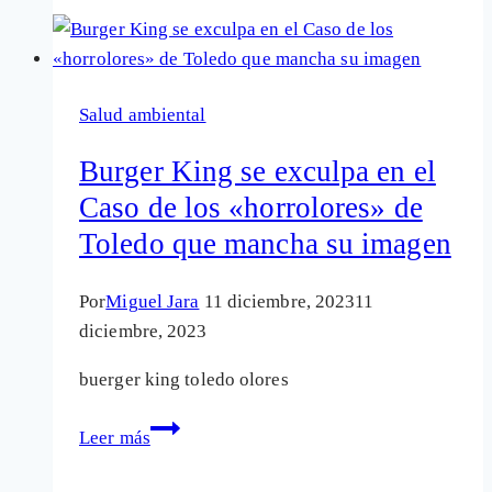
Burger
King
por
la
Salud ambiental
intoxicación
que
Burger King se exculpa en el
provoca
Caso de los «horrolores» de
la
Toledo que mancha su imagen
fosa
séptica
de
Por
Miguel Jara
11 diciembre, 2023
11
uno
diciembre, 2023
de
buerger king toledo olores
sus
locales
Burger
Leer más
King
se