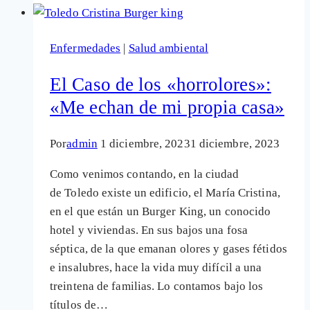
exculpa
en
Enfermedades
|
Salud ambiental
el
Caso
El Caso de los «horrolores»:
de
«Me echan de mi propia casa»
los
«horrolores»
Por
admin
1 diciembre, 2023
1 diciembre, 2023
de
Toledo
Como venimos contando, en la ciudad
que
de Toledo existe un edificio, el María Cristina,
mancha
en el que están un Burger King, un conocido
su
hotel y viviendas. En sus bajos una fosa
imagen
séptica, de la que emanan olores y gases fétidos
e insalubres, hace la vida muy difícil a una
treintena de familias. Lo contamos bajo los
títulos de…