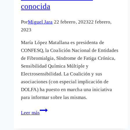
vecinos
conocida
con
sus
Por
Miguel Jara
22 febrero, 2023
22 febrero,
olores
2023
fétidos
María López Matallana es presidenta de
CONFESQ, la Coalición Nacional de Entidades
de Fibromialgia, Síndrome de Fatiga Crónica,
Sensibilidad Química Múltiple y
Electrosensibilidad. La Coalición y sus
asociaciones (con especial implicación de
DOLFA) ha puesto en marcha una iniciativa
para informar sobre las mismas.
CAMPUS
Leer más
CONFESQ:
Un