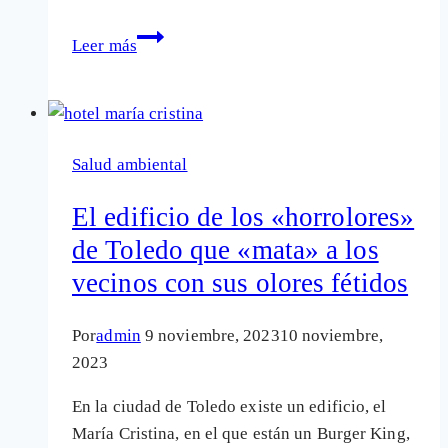
El
Leer más
Caso
de
los
«horrolores»:
Salud ambiental
«Me
echan
El edificio de los «horrolores»
de
de Toledo que «mata» a los
mi
vecinos con sus olores fétidos
propia
casa»
Por
admin
9 noviembre, 2023
10 noviembre,
2023
En la ciudad de Toledo existe un edificio, el
María Cristina, en el que están un Burger King,