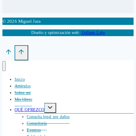
© 2026 Miguel Jara
Diseño y optimización web:
Zellium Labs
Inicio
Artículos
Sobre mí
Mis libros
Alternar
QUÉ OFREZCO
menú
hijo
Consulta legal por daños
Consultoría
Eventos