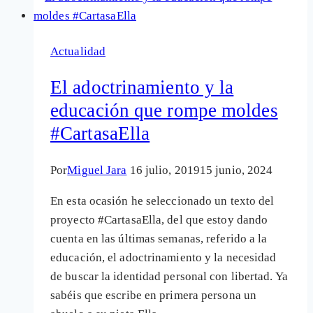
científico
que
Actualidad
es
la
El adoctrinamiento y la
base
educación que rompe moldes
de
#CartasaElla
la
investigación
hoy
Por
Miguel Jara
16 julio, 2019
15 junio, 2024
#CartasaElla
En esta ocasión he seleccionado un texto del
proyecto #CartasaElla, del que estoy dando
cuenta en las últimas semanas, referido a la
educación, el adoctrinamiento y la necesidad
de buscar la identidad personal con libertad. Ya
sabéis que escribe en primera persona un