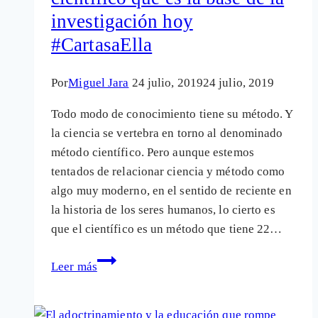
investigación hoy
geoingeniería
#CartasaElla
#CartasaElla
Por
Miguel Jara
24 julio, 2019
24 julio, 2019
Todo modo de conocimiento tiene su método. Y
la ciencia se vertebra en torno al denominado
método científico. Pero aunque estemos
tentados de relacionar ciencia y método como
algo muy moderno, en el sentido de reciente en
la historia de los seres humanos, lo cierto es
que el científico es un método que tiene 22…
La
Leer más
historia
del
método