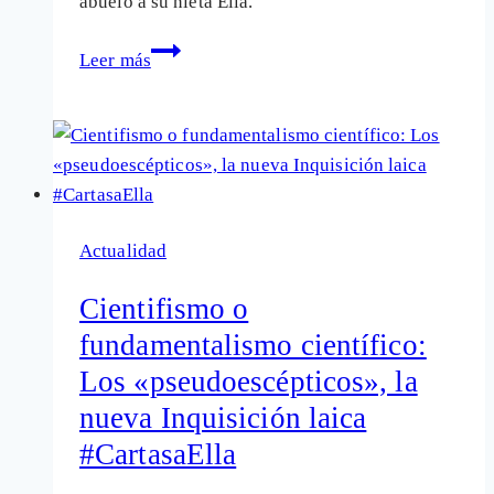
abuelo a su nieta Ella.
El
Leer más
adoctrinamiento
y
la
educación
que
rompe
Actualidad
moldes
#CartasaElla
Cientifismo o
fundamentalismo científico:
Los «pseudoescépticos», la
nueva Inquisición laica
#CartasaElla