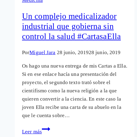
Medicina
nueva
Inquisición
Un complejo medicalizador
laica
industrial que gobierna sin
#CartasaElla
control la salud #CartasaElla
Por
Miguel Jara
28 junio, 2019
28 junio, 2019
Os hago una nueva entrega de mis Cartas a Ella.
Si en ese enlace hacía una presentación del
proyecto, el segundo texto trató sobre el
cientifismo como la nueva religión a la que
quieren convertir a la ciencia. En este caso la
joven Ella recibe una carta de su abuelo en la
que le cuenta sobre…
Un
Leer más
complejo