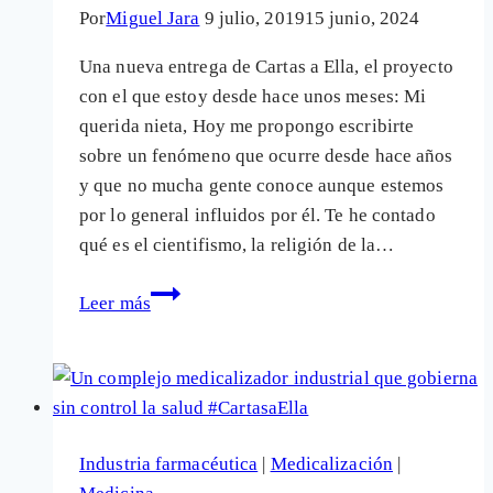
Por
Miguel Jara
9 julio, 2019
15 junio, 2024
Una nueva entrega de Cartas a Ella, el proyecto
con el que estoy desde hace unos meses: Mi
querida nieta, Hoy me propongo escribirte
sobre un fenómeno que ocurre desde hace años
y que no mucha gente conoce aunque estemos
por lo general influidos por él. Te he contado
qué es el cientifismo, la religión de la…
Cientifismo
Leer más
o
fundamentalismo
científico:
Los
«pseudoescépticos»,
Industria farmacéutica
|
Medicalización
|
la