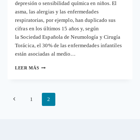
depresión o sensibilidad química en niños. El
asma, las alergias y las enfermedades
respiratorias, por ejemplo, han duplicado sus
cifras en los últimos 15 años y, según
la Sociedad Española de Neumología y Cirugía
Torácica, el 30% de las enfermedades infantiles
están asociadas al medio…
LA
LEER MÁS
INFANCIA
INTOXICADA
Y
SUS
Navegación
Página
1
2
REMEDIOS
de
anterior
página