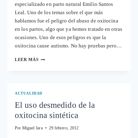
especializado en parto natural Emilio Santos
Leal. Uno de los temas sobre el que más
hablamos fue el peligro del abuso de oxitocina
en los partos, algo que ya hemos tratado en otras
ocasiones. Uno de esos peligros es que la
oxitocina cause autismo. No hay pruebas pero…
EL
LEER MÁS
ABUSO
DE
OXITOCINA
EN
EL
ACTUALIDAD
PARTO
El uso desmedido de la
PUEDE
CAUSAR
oxitocina sintética
AUTISMO
Por
Miguel Jara
29 febrero, 2012