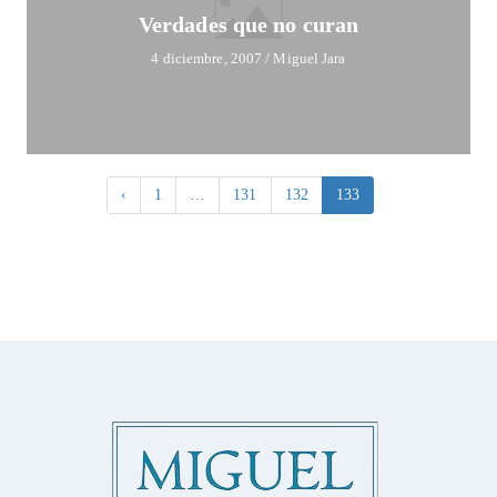
Verdades que no curan
4 diciembre, 2007
/
Miguel Jara
‹
1
…
131
132
133