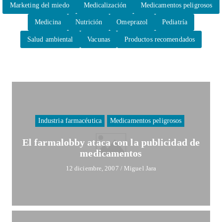
Marketing del miedo
Medicalización
Medicamentos peligrosos
Medicina
Nutrición
Omeprazol
Pediatría
Salud ambiental
Vacunas
Productos recomendados
Industria farmacéutica
Medicamentos peligrosos
El farmalobby ataca con la publicidad de
medicamentos
12 diciembre, 2007
/
Miguel Jara