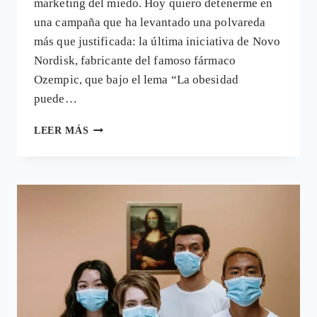
marketing del miedo. Hoy quiero detenerme en
una campaña que ha levantado una polvareda
más que justificada: la última iniciativa de Novo
Nordisk, fabricante del famoso fármaco
Ozempic, que bajo el lema “La obesidad
puede…
OZEMPIC,
LEER MÁS
OBESIDAD
Y
ESTIGMATIZACIÓN:
CAMPAÑA
DE
MARKETING
DEL
MIEDO
DE
NOVO
NORDISK
PARA