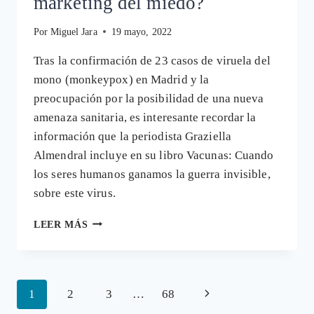
marketing del miedo?
Por
Miguel Jara
19 mayo, 2022
Tras la confirmación de 23 casos de viruela del
mono (monkeypox) en Madrid y la
preocupación por la posibilidad de una nueva
amenaza sanitaria, es interesante recordar la
información que la periodista Graziella
Almendral incluye en su libro Vacunas: Cuando
los seres humanos ganamos la guerra invisible,
sobre este virus.
VIRUELA
LEER MÁS
DEL
MONO:
¿LA
SIGUIENTE
Navegación
Siguiente
1
2
3
…
68
CAMPAÑA
DE