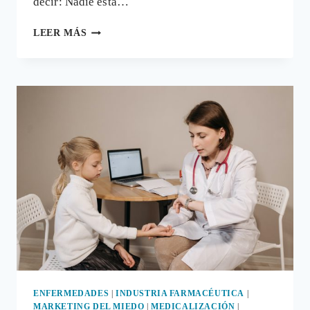
decir: Nadie está…
¿MARKETING
LEER MÁS
DEL
MIEDO
PARA
UNA
PRÓXIMA
PANDEMIA
DE
GRIPE
AVIAR?
ENFERMEDADES
|
INDUSTRIA FARMACÉUTICA
|
MARKETING DEL MIEDO
|
MEDICALIZACIÓN
|