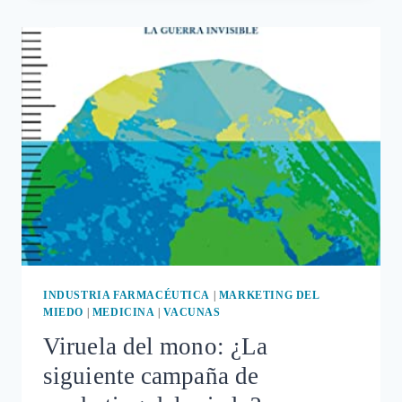
DEL
MIEDO
QUE
NO
CESA
INDUSTRIA FARMACÉUTICA
|
MARKETING DEL
MIEDO
|
MEDICINA
|
VACUNAS
Viruela del mono: ¿La
siguiente campaña de