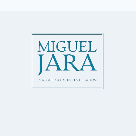
de
página
MARKETING
página
DEL
MIEDO?