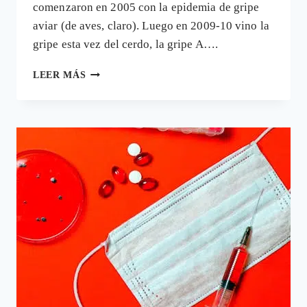
comenzaron en 2005 con la epidemia de gripe
aviar (de aves, claro). Luego en 2009-10 vino la
gripe esta vez del cerdo, la gripe A….
MPOX:
LEER MÁS
UNA
NUEVA
CAMPAÑA
DE
MARKETING
DEL
MIEDO
PARA
REACTIVAR
LA
VENTA
DE
LA
VACUNA
DE
LA