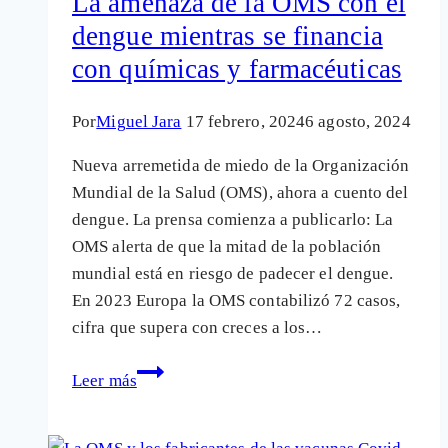
La amenaza de la OMS con el
instauración
dengue mientras se financia
de
con químicas y farmacéuticas
un
«Gran
Hermano
Por
Miguel Jara
17 febrero, 2024
6 agosto, 2024
sanitario»?
Nueva arremetida de miedo de la Organización
Mundial de la Salud (OMS), ahora a cuento del
dengue. La prensa comienza a publicarlo: La
OMS alerta de que la mitad de la población
mundial está en riesgo de padecer el dengue.
En 2023 Europa la OMS contabilizó 72 casos,
cifra que supera con creces a los…
La
Leer más
amenaza
de