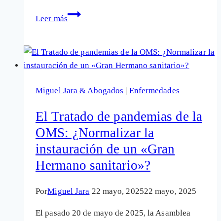
Hantavirus,
Leer más
OMS
y
memoria
selectiva:
por
Miguel Jara & Abogados
|
Enfermedades
qué
este
El Tratado de pandemias de la
brote
OMS: ¿Normalizar la
ha
instauración de un «Gran
recordado
tanto
Hermano sanitario»?
a
la
Por
Miguel Jara
22 mayo, 2025
22 mayo, 2025
covid-
El pasado 20 de mayo de 2025, la Asamblea
19