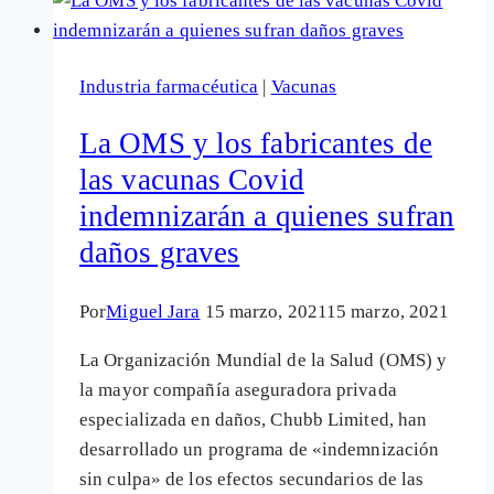
la
OMS
con
Industria farmacéutica
|
Vacunas
el
dengue
La OMS y los fabricantes de
mientras
las vacunas Covid
se
indemnizarán a quienes sufran
financia
con
daños graves
químicas
y
Por
Miguel Jara
15 marzo, 2021
15 marzo, 2021
farmacéuticas
La Organización Mundial de la Salud (OMS) y
la mayor compañía aseguradora privada
especializada en daños, Chubb Limited, han
desarrollado un programa de «indemnización
sin culpa» de los efectos secundarios de las