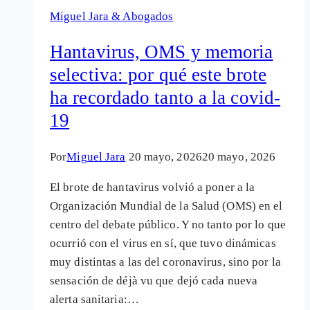
confianza
Miguel Jara & Abogados
en
la
Hantavirus, OMS y memoria
OMS:
selectiva: por qué este brote
errores
ha recordado tanto a la covid-
en
la
19
pandemia
y
Por
Miguel Jara
20 mayo, 2026
20 mayo, 2026
el
El brote de hantavirus volvió a poner a la
impacto
Organización Mundial de la Salud (OMS) en el
de
centro del debate público. Y no tanto por lo que
la
ocurrió con el virus en sí, que tuvo dinámicas
financiación
muy distintas a las del coronavirus, sino por la
privada
sensación de déjà vu que dejó cada nueva
alerta sanitaria:…