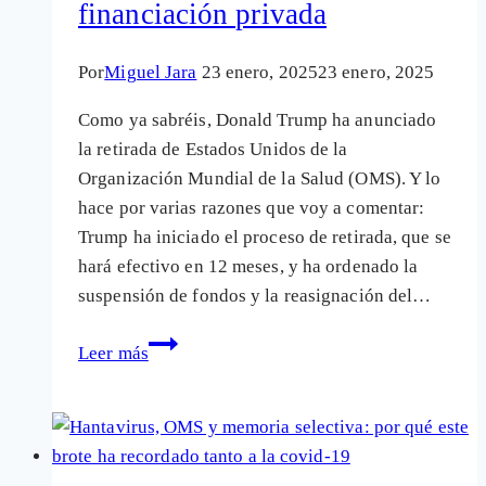
financiación privada
Por
Miguel Jara
23 enero, 2025
23 enero, 2025
Como ya sabréis, Donald Trump ha anunciado
la retirada de Estados Unidos de la
Organización Mundial de la Salud (OMS). Y lo
hace por varias razones que voy a comentar:
Trump ha iniciado el proceso de retirada, que se
hará efectivo en 12 meses, y ha ordenado la
suspensión de fondos y la reasignación del…
Trump
Leer más
y
la
crisis
de