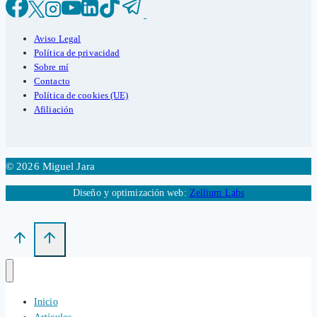
sufran
daños
Aviso Legal
graves
Política de privacidad
Sobre mí
Contacto
Política de cookies (UE)
Afiliación
© 2026 Miguel Jara
Diseño y optimización web:
Zellium Labs
Inicio