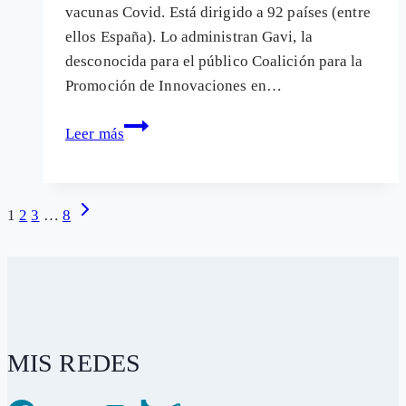
vacunas Covid. Está dirigido a 92 países (entre
ellos España). Lo administran Gavi, la
desconocida para el público Coalición para la
Promoción de Innovaciones en…
La
Leer más
OMS
y
los
Navegación
Siguiente
1
2
3
…
8
fabricantes
página
de
de
página
las
vacunas
Covid
indemnizarán
MIS REDES
a
quienes