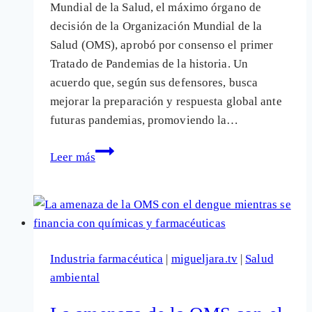
Mundial de la Salud, el máximo órgano de
decisión de la Organización Mundial de la
Salud (OMS), aprobó por consenso el primer
Tratado de Pandemias de la historia. Un
acuerdo que, según sus defensores, busca
mejorar la preparación y respuesta global ante
futuras pandemias, promoviendo la…
El
Leer más
Tratado
de
pandemias
de
la
Industria farmacéutica
|
migueljara.tv
|
Salud
OMS:
ambiental
¿Normalizar
la