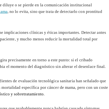
diluye o se pierde en la comunicación institucional
 mama
, no lo evita, sino que trata de detectarlo con prontitud
ne implicaciones clínicas y éticas importantes. Detectar antes
 paciente, y mucho menos reducir la mortalidad total por
 gira precisamente en torno a este punto: si el cribado
a el momento del diagnóstico sin alterar el desenlace final.
dientes de evaluación tecnológica sanitaria han señalado que
 mortalidad específica por cáncer de mama, pero con un coste
stico y sobretratamiento
.
mores que probablemente nunca habrían causado síntomas,