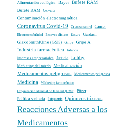
Bufete RAM
Bayer
Alimentación ecológica
Bufete RAM
Cervarix
Contaminación electromagnética
Coronavirus Covid-19
Cáncer
Crianza natural
Gardasil
Electrosensibilidad
Ensayos clínicos
Essure
GlaxoSmithKline (GSK)
Gripe A
Gripe
Industria farmacéutica
Infancia
Lobby
Intereses empresariales
Justicia
Medicalización
Marketing del miedo
Medicamentos peligrosos
Medicamentos peligrosos
Medicina
Márketing farmacéutico
Pfizer
Organización Mundial de la Salud (OMS)
Químicos tóxicos
Política sanitaria
Psiquiatría
Reacciones Adversas a los
Medicamentos