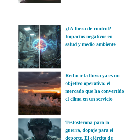
¿IA fuera de control?
Impactos negativos en
salud y medio ambiente
Reducir la lluvia ya es un
objetivo operativo: el
mercado que ha convertido
el clima en un servicio
Testosterona para la
guerra, dopaje para el
deporte. El ejército de