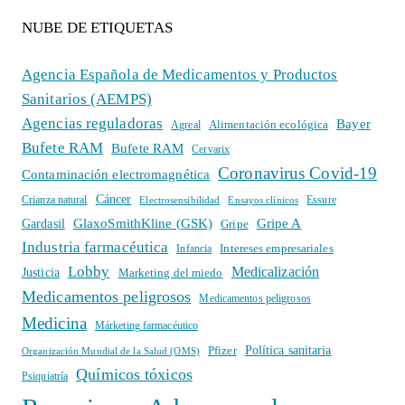
NUBE DE ETIQUETAS
Agencia Española de Medicamentos y Productos
Sanitarios (AEMPS)
Agencias reguladoras
Bayer
Alimentación ecológica
Agreal
Bufete RAM
Bufete RAM
Cervarix
Coronavirus Covid-19
Contaminación electromagnética
Cáncer
Crianza natural
Electrosensibilidad
Ensayos clínicos
Essure
GlaxoSmithKline (GSK)
Gripe A
Gardasil
Gripe
Industria farmacéutica
Intereses empresariales
Infancia
Lobby
Medicalización
Justicia
Marketing del miedo
Medicamentos peligrosos
Medicamentos peligrosos
Medicina
Márketing farmacéutico
Política sanitaria
Pfizer
Organización Mundial de la Salud (OMS)
Químicos tóxicos
Psiquiatría