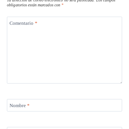
Tu dirección de correo electrónico no será publicada.
Los campos
p
k
obligatorios están marcados con
*
Comentario
*
Nombre
*