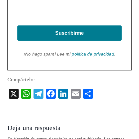
Suscribirme
¡No hago spam! Lee mi
política de privacidad
.
Compártelo:
X
W
T
F
Li
E
S
ha
el
ac
n
m
ha
ts
eg
eb
ke
ai
re
A
ra
o
dI
l
Deja una respuesta
p
m
o
n