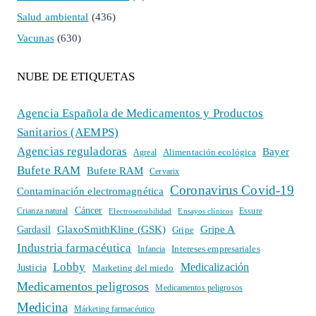
Salud ambiental
(436)
Vacunas
(630)
NUBE DE ETIQUETAS
Agencia Española de Medicamentos y Productos
Sanitarios (AEMPS)
Agencias reguladoras
Bayer
Alimentación ecológica
Agreal
Bufete RAM
Bufete RAM
Cervarix
Coronavirus Covid-19
Contaminación electromagnética
Cáncer
Crianza natural
Electrosensibilidad
Ensayos clínicos
Essure
GlaxoSmithKline (GSK)
Gripe A
Gardasil
Gripe
Industria farmacéutica
Intereses empresariales
Infancia
Lobby
Medicalización
Justicia
Marketing del miedo
Medicamentos peligrosos
Medicamentos peligrosos
Medicina
Márketing farmacéutico