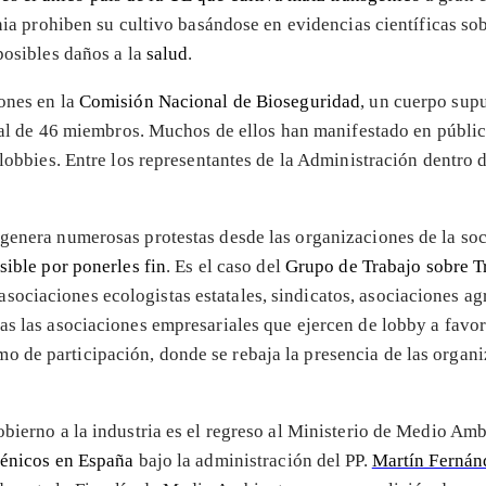
onia prohiben su cultivo basándose en evidencias científicas so
 posibles daños a la
salud
.
ones en la
Comisión Nacional de Bioseguridad
, un cuerpo sup
total de 46 miembros. Muchos de ellos han manifestado en públi
y lobbies. Entre los representantes de la Administración dentr
 genera numerosas protestas desde las organizaciones de la soc
sible por ponerles fin
. Es el caso del
Grupo de Trabajo sobre 
ciaciones ecologistas estatales, sindicatos, asociaciones agr
as las asociaciones empresariales que ejercen de lobby a favor
 de participación, donde se rebaja la presencia de las organ
obierno a la industria es el regreso al Ministerio de Medio Am
sgénicos en España
bajo la administración del PP.
Martín Fernán