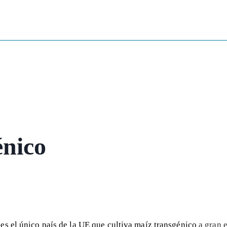
énico
es el único país de la UE que cultiva maíz transgénico
a gran 