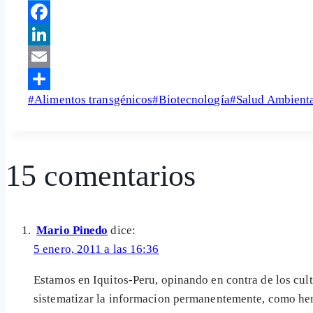
Telegram
Facebook
LinkedIn
Email
Etiquetas
#
Alimentos transgénicos
#
Biotecnología
#
Salud Ambient
Share
de
la
entrada:
15 comentarios
Mario Pinedo
dice:
5 enero, 2011 a las 16:36
Estamos en Iquitos-Peru, opinando en contra de los cul
sistematizar la informacion permanentemente, como her